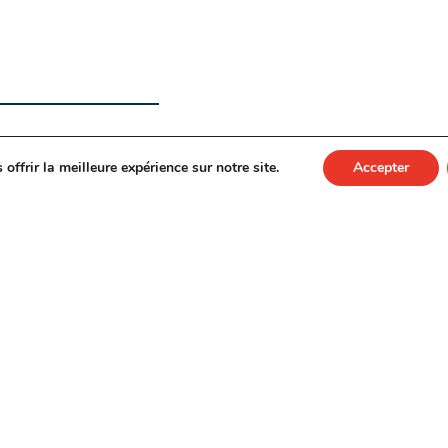
offrir la meilleure expérience sur notre site.
Accepter
fête ses 30 ans cette année !
À cette occasion,
lle reflétant le caractère dynamique, unique e
st né un tout nouveau site Web que l’on peut
 construction au Québec, GLT+ possède une hi
d visionnaire a fondé Gestion Lehoux et Trem
te firme indépendante a su se tailler une répu
es objectifs des projets de construction.