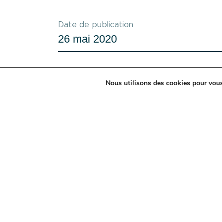
Date de publication
26 mai 2020
Nous utilisons des cookies pour vous 
GLT+ 
Longueuil, le 26 mai 2020 –
une toute nouvelle identité visue
cette nouvelle image de marque e
Véritable pilier du domaine de la
Denis Tremblay ingénieur et gran
de l’époque. Au fil du temps, cet
l’optimisation et le dépassement d